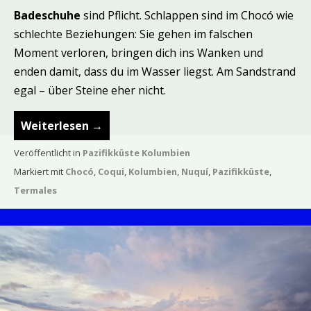
Badeschuhe
sind Pflicht. Schlappen sind im Chocó wie
schlechte Beziehungen: Sie gehen im falschen
Moment verloren, bringen dich ins Wanken und
enden damit, dass du im Wasser liegst. Am Sandstrand
egal – über Steine eher nicht.
Weiterlesen
→
Veröffentlicht in
Pazifikküste Kolumbien
Markiert mit
Chocó
,
Coqui
,
Kolumbien
,
Nuquí
,
Pazifikküste
,
Termales