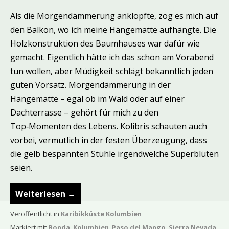
Als die Morgendämmerung anklopfte, zog es mich auf
den Balkon, wo ich meine Hängematte aufhängte. Die
Holzkonstruktion des Baumhauses war dafür wie
gemacht. Eigentlich hätte ich das schon am Vorabend
tun wollen, aber Müdigkeit schlägt bekanntlich jeden
guten Vorsatz. Morgendämmerung in der
Hängematte – egal ob im Wald oder auf einer
Dachterrasse – gehört für mich zu den
Top‑Momenten des Lebens. Kolibris schauten auch
vorbei, vermutlich in der festen Überzeugung, dass
die gelb bespannten Stühle irgendwelche Superblüten
seien.
Weiterlesen
→
Veröffentlicht in
Karibikküste Kolumbien
Markiert mit
Bonda
,
Kolumbien
,
Paso del Mango
,
Sierra Nevada
,