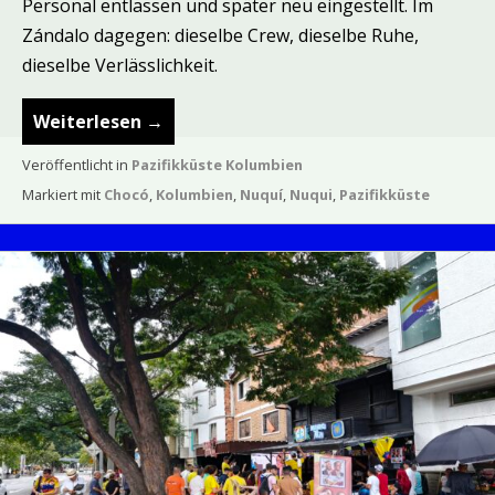
Personal entlassen und später neu eingestellt. Im
Zándalo dagegen: dieselbe Crew, dieselbe Ruhe,
dieselbe Verlässlichkeit.
Weiterlesen
→
Veröffentlicht in
Pazifikküste Kolumbien
Markiert mit
Chocó
,
Kolumbien
,
Nuquí
,
Nuqui
,
Pazifikküste