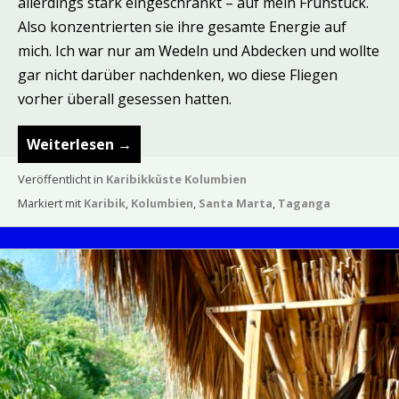
allerdings stark eingeschränkt – auf mein Frühstück.
Also konzentrierten sie ihre gesamte Energie auf
mich. Ich war nur am Wedeln und Abdecken und wollte
gar nicht darüber nachdenken, wo diese Fliegen
vorher überall gesessen hatten.
Weiterlesen
→
Veröffentlicht in
Karibikküste Kolumbien
Markiert mit
Karibik
,
Kolumbien
,
Santa Marta
,
Taganga