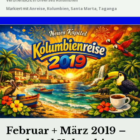
Veröffentlicht in
Diverses Kolumbien
Markiert mit
Anreise
,
Kolumbien
,
Santa Marta
,
Taganga
Februar + März 2019 –