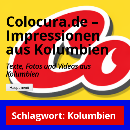
Zum
Inhalt
Colocura.de –
springen
Impressionen
aus Kolumbien
Texte, Fotos und Videos aus
Kolumbien
Hauptmenü
Schlagwort:
Kolumbien