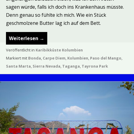
sagen würde, falls ich doch ins Krankenhaus müsste.
Denn genau so fühlte ich mich. Wie ein Stück
geschmolzene Butter lag ich auf dem Bett.
Weiterlesen
→
Veröffentlicht in
Karibikküste Kolumbien
Markiert mit
Bonda
,
Carpe Diem
,
Kolumbien
,
Paso del Mango
,
Santa Marta
,
Sierra Nevada
,
Taganga
,
Tayrona Park