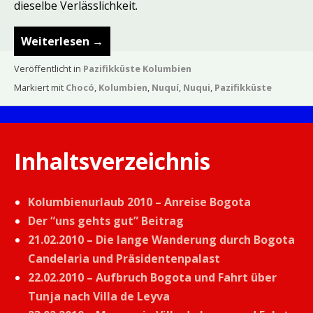
dieselbe Verlässlichkeit.
Weiterlesen
→
Veröffentlicht in
Pazifikküste Kolumbien
Markiert mit
Chocó
,
Kolumbien
,
Nuquí
,
Nuqui
,
Pazifikküste
Inhaltsverzeichnis
Kolumbienurlaub 2010 – Anreise Bogota
Der “uns gehts gut” Beitrag
21.02.2010 – Die lange Wanderung durch Bogota
Candelaria und Präsidentenpalast
22.02.2010 – Aufbruch Bogota und Fahrt über
Tunja nach Villa de Leyva