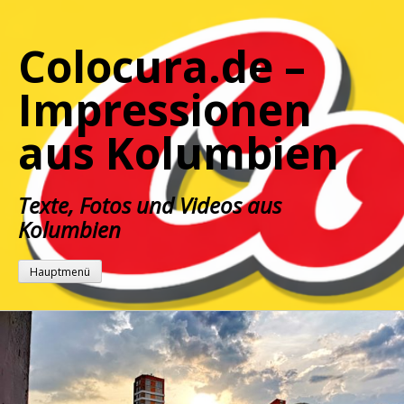
Zum
Inhalt
Colocura.de –
springen
Impressionen
aus Kolumbien
Texte, Fotos und Videos aus
Kolumbien
Hauptmenü