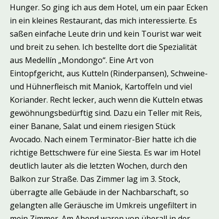
Hunger. So ging ich aus dem Hotel, um ein paar Ecken
in ein kleines Restaurant, das mich interessierte. Es
saßen einfache Leute drin und kein Tourist war weit
und breit zu sehen. Ich bestellte dort die Spezialität
aus Medellín „Mondongo“. Eine Art von
Eintopfgericht, aus Kutteln (Rinderpansen), Schweine-
und Hühnerfleisch mit Maniok, Kartoffeln und viel
Koriander. Recht lecker, auch wenn die Kutteln etwas
gewöhnungsbedürftig sind. Dazu ein Teller mit Reis,
einer Banane, Salat und einem riesigen Stück
Avocado. Nach einem Terminator-Bier hatte ich die
richtige Bettschwere für eine Siesta. Es war im Hotel
deutlich lauter als die letzten Wochen, durch den
Balkon zur Straße. Das Zimmer lag im 3. Stock,
überragte alle Gebäude in der Nachbarschaft, so
gelangten alle Geräusche im Umkreis ungefiltert in
mein Zimmer. Am Abend waren von überall in der