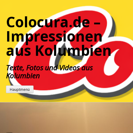
Zum
Inhalt
Colocura.de –
springen
Impressionen
aus Kolumbien
Texte, Fotos und Videos aus
Kolumbien
Hauptmenü