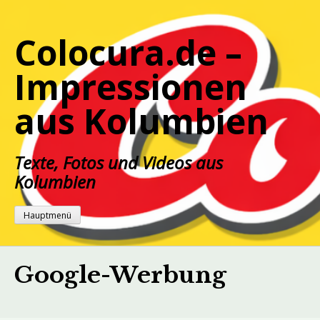
Zum
Inhalt
Colocura.de –
springen
Impressionen
aus Kolumbien
Texte, Fotos und Videos aus
Kolumbien
Hauptmenü
Google-Werbung