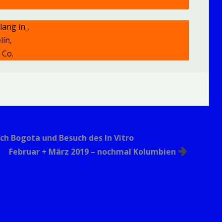
ang in ,
ín,
 Co.
ach Bogota und Besuch des In Vitro
Februar + März 2019 – nochmal Kolumbien