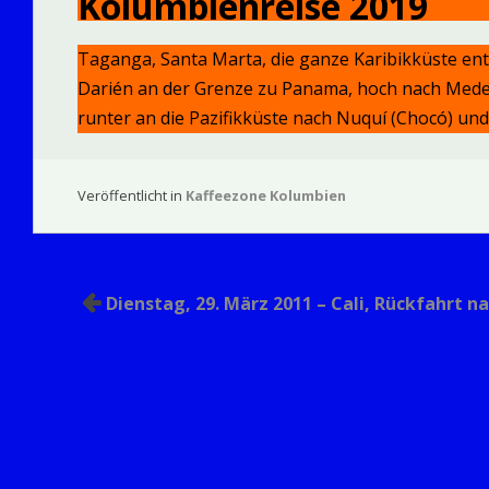
Kolumbienreise 2019
Taganga, Santa Marta, die ganze Karibikküste entl
Darién an der Grenze zu Panama, hoch nach Medel
runter an die Pazifikküste nach Nuquí (Chocó) und
Veröffentlicht in
Kaffeezone Kolumbien
Beitragsnavigation
Dienstag, 29. März 2011 – Cali, Rückfahrt n