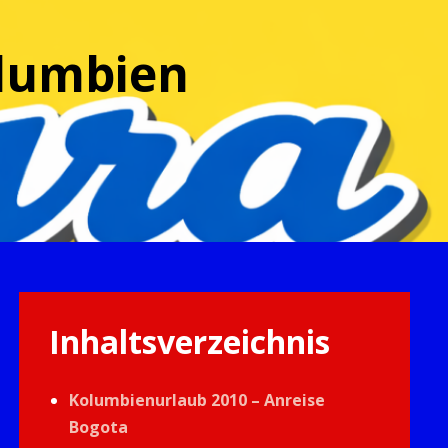
olumbien
Inhaltsverzeichnis
Kolumbienurlaub 2010 – Anreise
Bogota