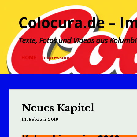
Zum
Inhalt
Colocura.de – I
springen
Texte, Fotos und Videos aus Kolumb
HOME
Impressum
Neues Kapitel
14. Februar 2019